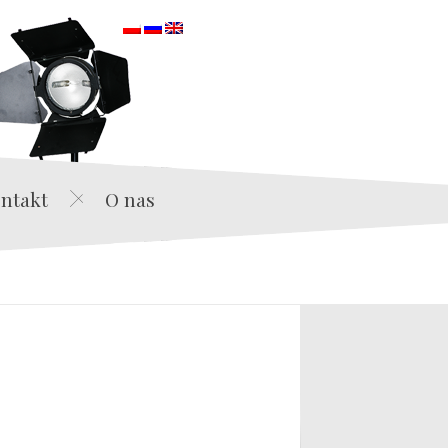
orska
ntakt
O nas