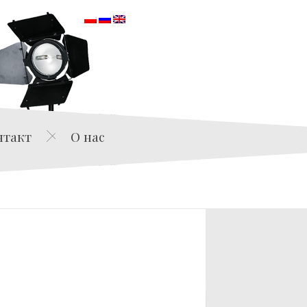
orska
нтакт
О нас