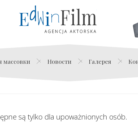
Edwin Film Agencja Akt
я массовки
Новости
Галерея
Ко
tępne są tylko dla upoważnionych osób.