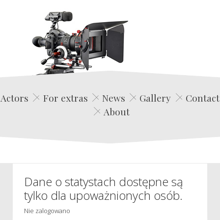
Edwin Film Agencja Aktorska
Actors
For extras
News
Gallery
Contact
About
Dane o statystach dostępne są
tylko dla upoważnionych osób.
Nie zalogowano