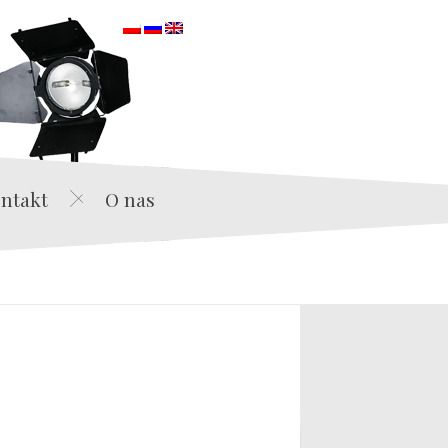
orska
ntakt
O nas