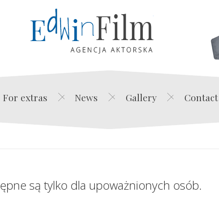
Edwin Film Agencja Akt
For extras
News
Gallery
Contact
tępne są tylko dla upoważnionych osób.