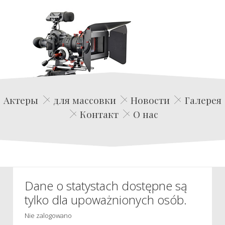
Edwin Film Agencja Aktorska
Актеры
для массовки
Новости
Галерея
Контакт
О нас
Dane o statystach dostępne są
tylko dla upoważnionych osób.
Nie zalogowano