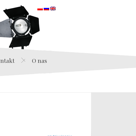
orska
ntakt
O nas