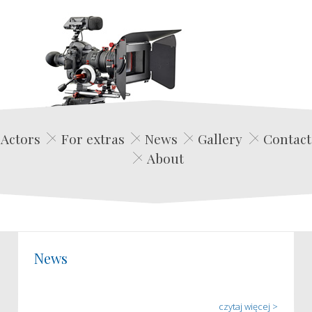
Edwin Film Agencja Aktorska
Actors
For extras
News
Gallery
Contact
About
News
czytaj więcej >