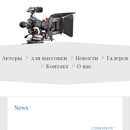
Edwin Film Agencja Aktorska
Актеры
для массовки
Новости
Галерея
Контакт
О нас
News
czytaj więcej >