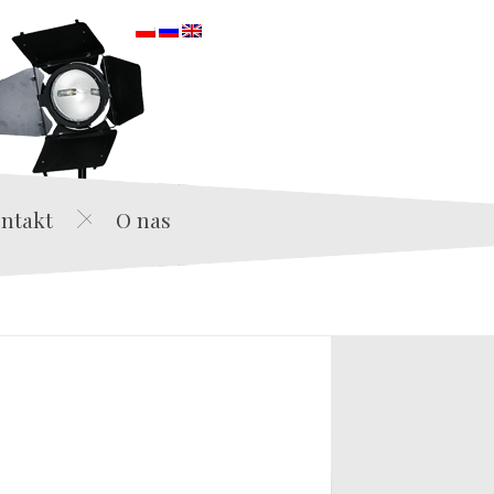
orska
ntakt
O nas