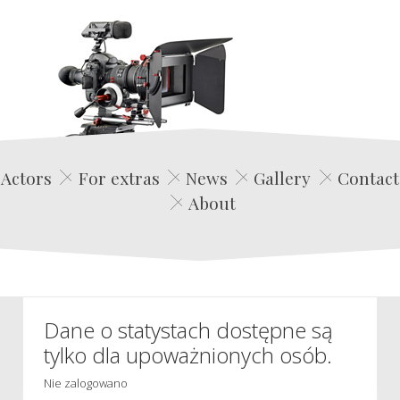
Edwin Film Agencja Aktorska
Actors
For extras
News
Gallery
Contact
About
Dane o statystach dostępne są
tylko dla upoważnionych osób.
Nie zalogowano