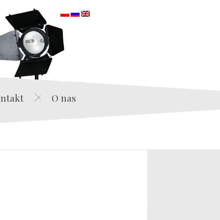
orska
ntakt
O nas