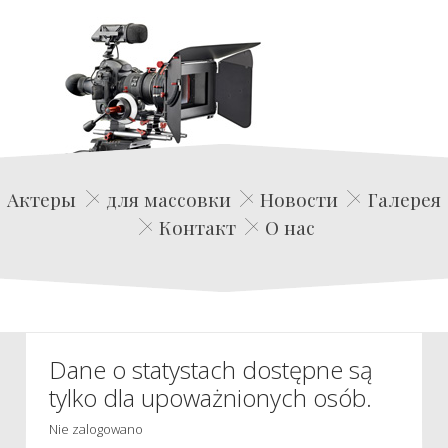
Edwin Film Agencja Aktorska
Актеры
для массовки
Новости
Галерея
Контакт
О нас
Dane o statystach dostępne są
tylko dla upoważnionych osób.
Nie zalogowano