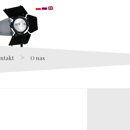
orska
ntakt
O nas