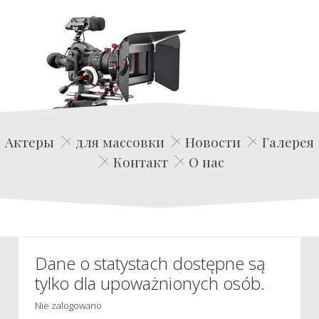
Edwin Film Agencja Aktorska
Актеры
для массовки
Новости
Галерея
Контакт
О нас
Dane o statystach dostępne są
tylko dla upoważnionych osób.
Nie zalogowano