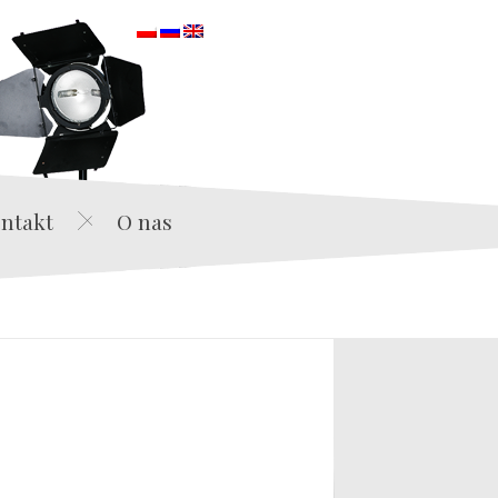
orska
ntakt
O nas