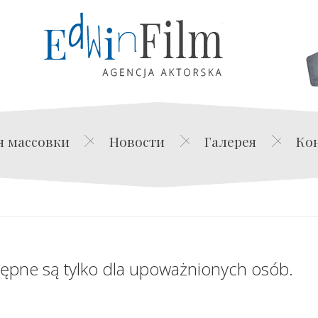
Edwin Film Agencja Akt
я массовки
Новости
Галерея
Ко
tępne są tylko dla upoważnionych osób.