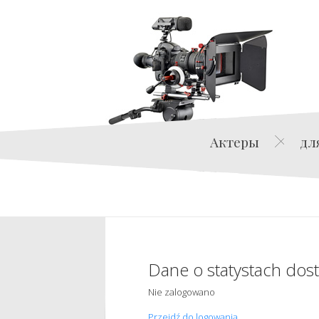
Актеры
дл
Dane o statystach dos
Nie zalogowano
Przejdź do logowania