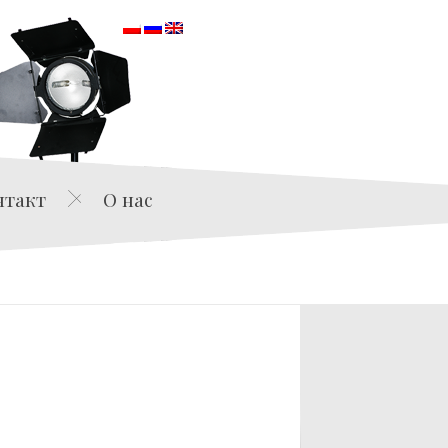
orska
нтакт
О нас