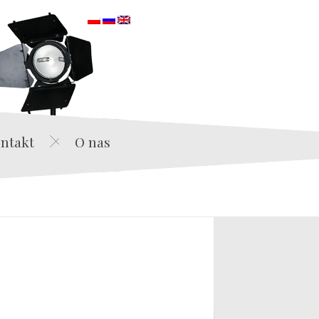
orska
ntakt
O nas