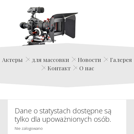
Edwin Film Agencja Aktorska
Актеры
для массовки
Новости
Галерея
Контакт
О нас
Dane o statystach dostępne są
tylko dla upoważnionych osób.
Nie zalogowano