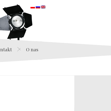
orska
ntakt
O nas