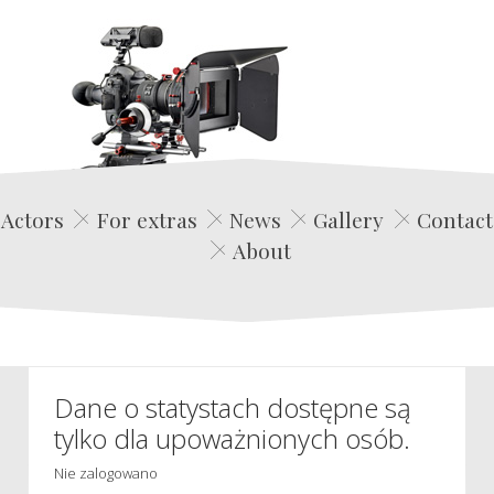
Edwin Film Agencja Aktorska
Actors
For extras
News
Gallery
Contact
About
Dane o statystach dostępne są
tylko dla upoważnionych osób.
Nie zalogowano