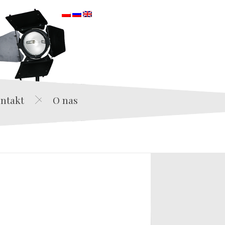
orska
ntakt
O nas