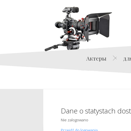
Актеры
дл
Dane o statystach dos
Nie zalogowano
Przejdź do logowania