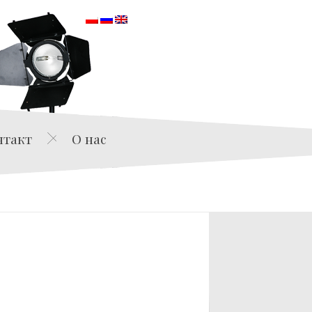
orska
нтакт
О нас