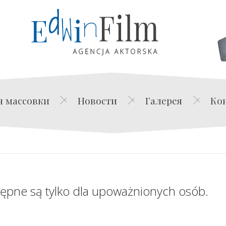
Edwin Film Agencja Akt
я массовки
Новости
Галерея
Ко
tępne są tylko dla upoważnionych osób.