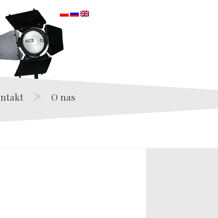
orska
ntakt
O nas