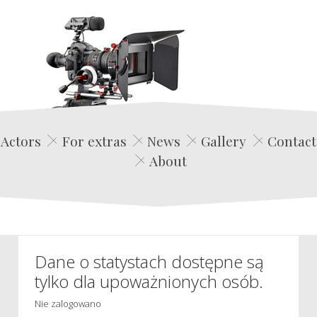
Edwin Film Agencja Aktorska
Actors
For extras
News
Gallery
Contact
About
Dane o statystach dostępne są
tylko dla upoważnionych osób.
Nie zalogowano