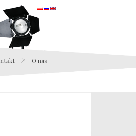
orska
ntakt
O nas