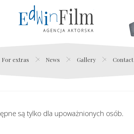
Edwin Film Agencja Akt
For extras
News
Gallery
Contact
tępne są tylko dla upoważnionych osób.