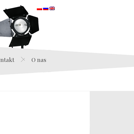
orska
ntakt
O nas