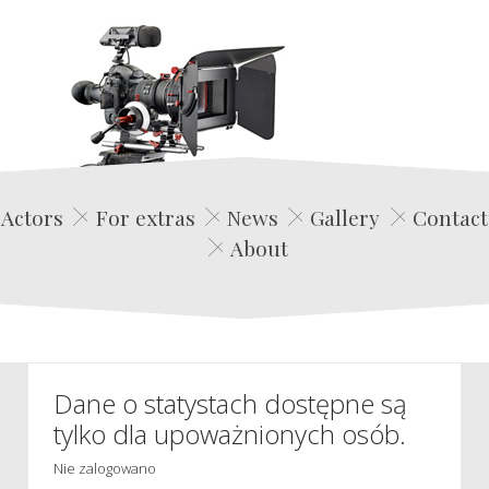
Edwin Film Agencja Aktorska
Actors
For extras
News
Gallery
Contact
About
Dane o statystach dostępne są
tylko dla upoważnionych osób.
Nie zalogowano