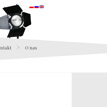
orska
ntakt
O nas