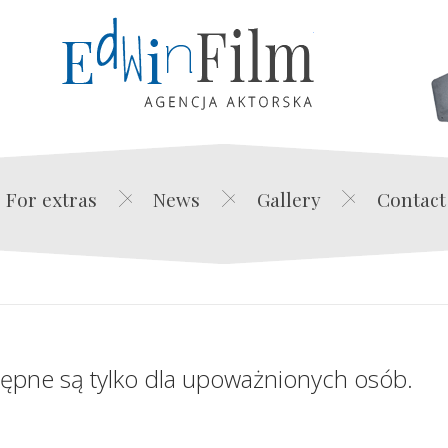
Edwin Film Agencja Akt
For extras
News
Gallery
Contact
tępne są tylko dla upoważnionych osób.