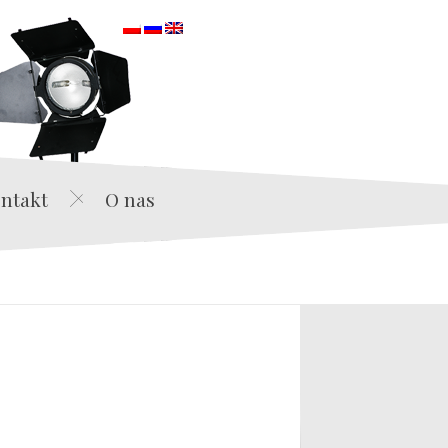
orska
ntakt
O nas