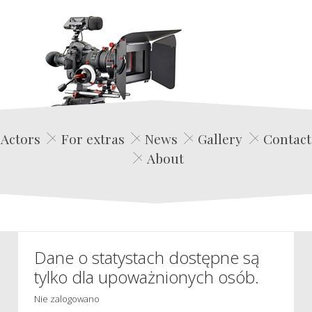
Edwin Film Agencja Aktorska
Actors
For extras
News
Gallery
Contact
About
Dane o statystach dostępne są
tylko dla upoważnionych osób.
Nie zalogowano