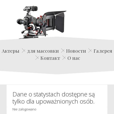
Edwin Film Agencja Aktorska
Актеры
для массовки
Новости
Галерея
Контакт
О нас
Dane o statystach dostępne są
tylko dla upoważnionych osób.
Nie zalogowano