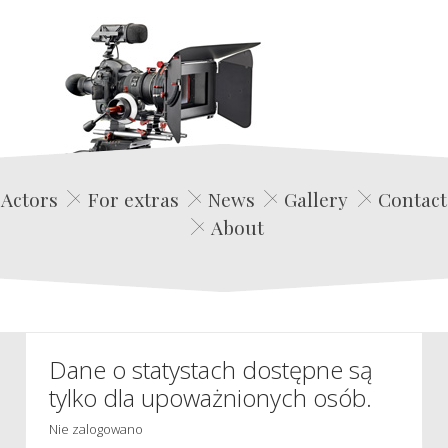
Edwin Film Agencja Aktorska
Actors
For extras
News
Gallery
Contact
About
Dane o statystach dostępne są
tylko dla upoważnionych osób.
Nie zalogowano