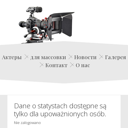
Edwin Film Agencja Aktorska
Актеры
для массовки
Новости
Галерея
Контакт
О нас
Dane o statystach dostępne są
tylko dla upoważnionych osób.
Nie zalogowano