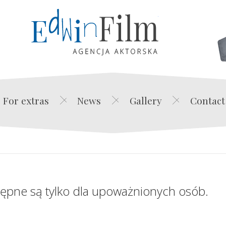
Edwin Film Agencja Akt
For extras
News
Gallery
Contact
tępne są tylko dla upoważnionych osób.