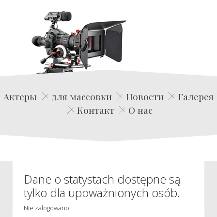
Edwin Film Agencja Aktorska
Актеры
для массовки
Новости
Галерея
Контакт
О нас
Dane o statystach dostępne są
tylko dla upoważnionych osób.
Nie zalogowano