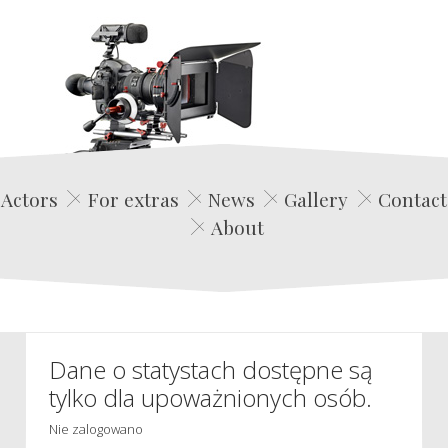
Edwin Film Agencja Aktorska
Actors
For extras
News
Gallery
Contact
About
Dane o statystach dostępne są
tylko dla upoważnionych osób.
Nie zalogowano