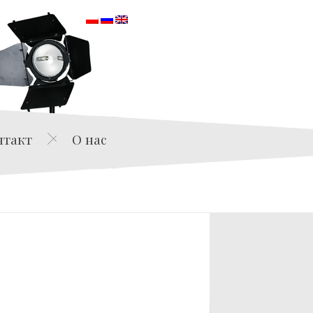
orska
нтакт
О нас