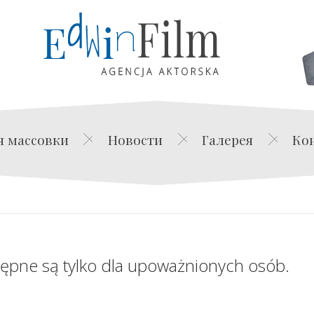
Edwin Film Agencja Akt
я массовки
Новости
Галерея
Ко
tępne są tylko dla upoważnionych osób.