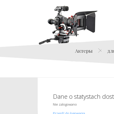
Актеры
дл
Dane o statystach dos
Nie zalogowano
Przejdź do logowania