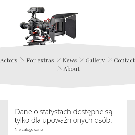
Edwin Film Agencja Aktorska
Actors
For extras
News
Gallery
Contact
About
Dane o statystach dostępne są
tylko dla upoważnionych osób.
Nie zalogowano