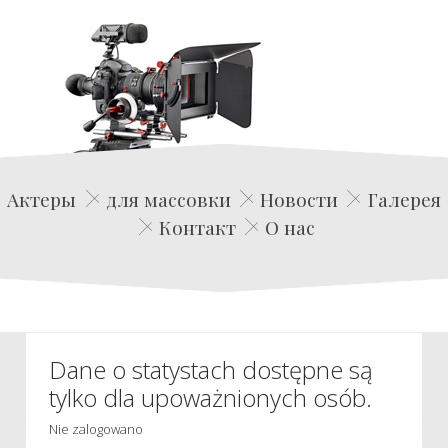
Edwin Film Agencja Aktorska
Актеры
для массовки
Новости
Галерея
Контакт
О нас
Dane o statystach dostępne są
tylko dla upoważnionych osób.
Nie zalogowano