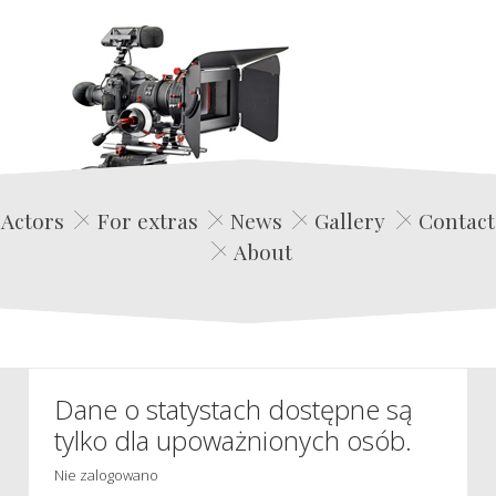
Edwin Film Agencja Aktorska
Actors
For extras
News
Gallery
Contact
About
Dane o statystach dostępne są
tylko dla upoważnionych osób.
Nie zalogowano