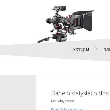
Актеры
дл
Dane o statystach dos
Nie zalogowano
Przejdź do logowania