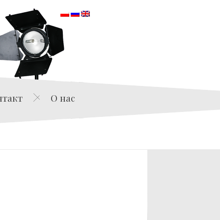
orska
нтакт
О нас