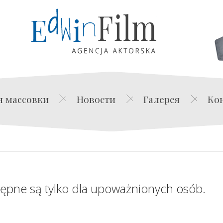
Edwin Film Agencja Akt
я массовки
Новости
Галерея
Ко
tępne są tylko dla upoważnionych osób.