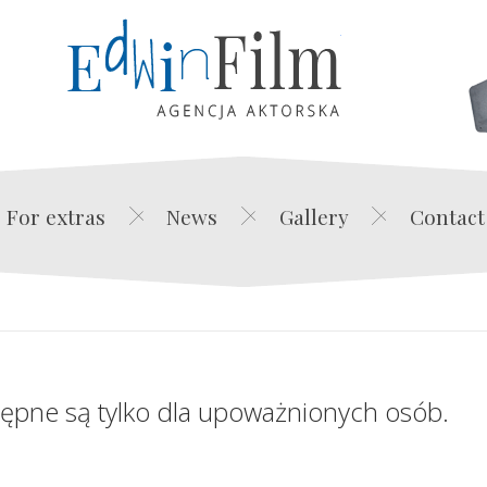
Edwin Film Agencja Akt
For extras
News
Gallery
Contact
tępne są tylko dla upoważnionych osób.