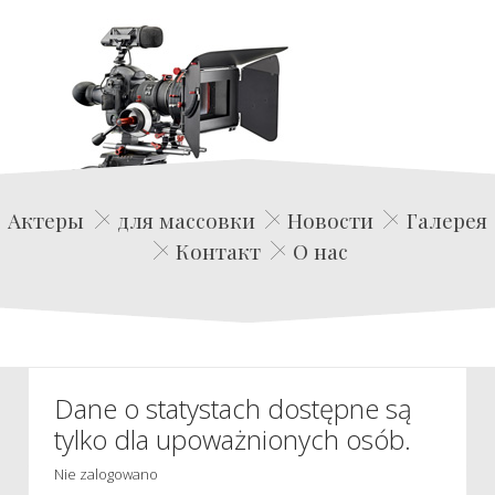
Edwin Film Agencja Aktorska
Актеры
для массовки
Новости
Галерея
Контакт
О нас
Dane o statystach dostępne są
tylko dla upoważnionych osób.
Nie zalogowano