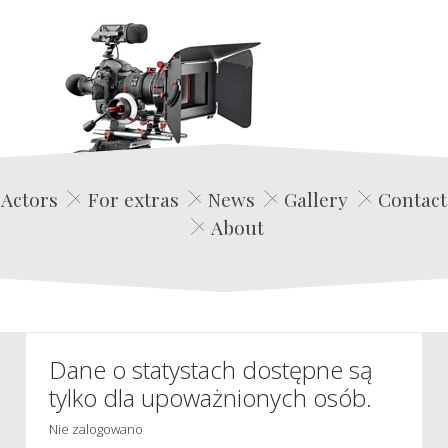
Edwin Film Agencja Aktorska
Actors
For extras
News
Gallery
Contact
About
Dane o statystach dostępne są
tylko dla upoważnionych osób.
Nie zalogowano