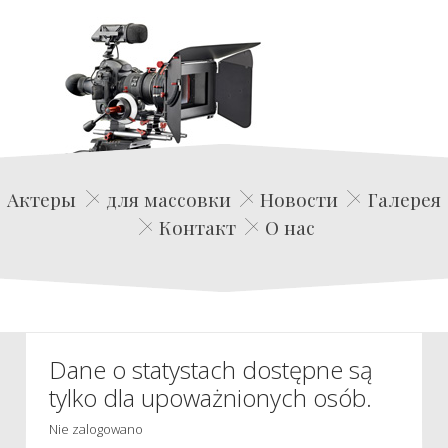
Edwin Film Agencja Aktorska
Актеры
для массовки
Новости
Галерея
Контакт
О нас
Dane o statystach dostępne są
tylko dla upoważnionych osób.
Nie zalogowano