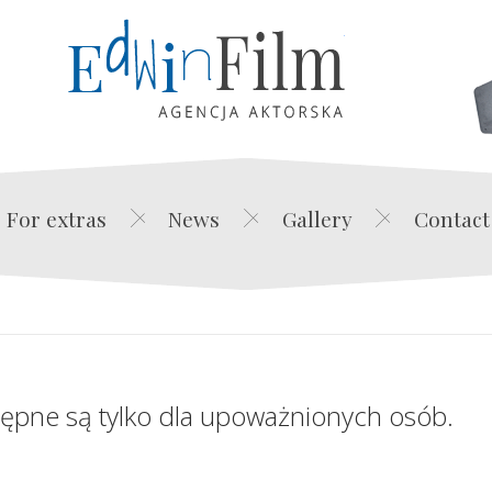
Edwin Film Agencja Akt
For extras
News
Gallery
Contact
tępne są tylko dla upoważnionych osób.