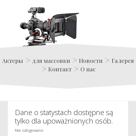
Edwin Film Agencja Aktorska
Актеры
для массовки
Новости
Галерея
Контакт
О нас
Dane o statystach dostępne są
tylko dla upoważnionych osób.
Nie zalogowano